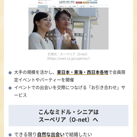
引用元：スーペリア（O-net）
（https://onet.co.jp/superior/）
大手の規模を活かし、
東日本・東海・西日本各地
で会員限
定イベントやパーティーを開催
イベントでの出会いを交際につなげる「お引き合わせ」サ
ービス
こんなミドル・シニアは
スーペリア（O-net）へ
できる限り
自然な出会い
で結婚したい