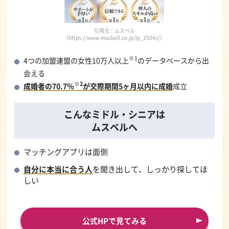
引用元：ムスベル
（https://www.musbell.co.jp/lp_2504z/）
※1
4つの加盟連盟の女性10万人以上
のデータベースから出
会える
※2
成婚者の70.7％
が交際期間5ヶ月以内に成婚
成立
こんなミドル・シニアは
ムスベルへ
マッチングアプリは面倒
自分に本当に合う人
を聞き出して、しっかり探してほ
しい
公式HPで見てみる