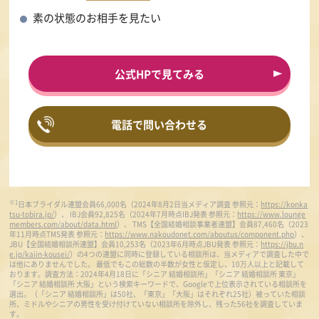
素の状態のお相手を見たい
公式HPで見てみる
電話で問い合わせる
※1
日本ブライダル連盟会員66,000名（2024年8月2日当メディア調査 参照元：
https://konka
tsu-tobira.jp/
）、 IBJ会員92,825名（2024年7月時点IBJ発表 参照元：
https://www.lounge
members.com/about/data.html
）、 TMS【全国結婚相談事業者連盟】会員87,460名（2023
年11月時点TMS発表 参照元：
https://www.nakoudonet.com/aboutus/component.php
）、
JBU【全国結婚相談所連盟】会員10,253名（2023年6月時点JBU発表 参照元：
https://jbu.n
e.jp/kaiin-kousei/
）の4つの連盟に同時に登録している相談所は、当メディアで調査した中で
は他にありませんでした。 最低でもこの総数の半数が女性と仮定し、10万人以上と記載して
おります。調査方法：2024年4月18日に「シニア 結婚相談所」「シニア 結婚相談所 東京」
「シニア 結婚相談所 大阪」という検索キーワードで、Googleで上位表示されている相談所を
選出。（「シニア 結婚相談所」は50社、「東京」「大阪」はそれぞれ25社）被っていた相談
所、ミドルやシニアの男性を受け付けていない相談所を除外し、残った56社を調査していま
す。