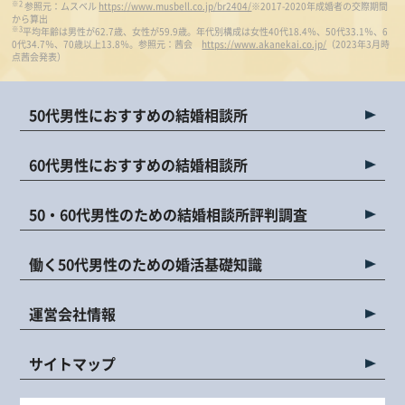
※2
参照元：ムスベル
https://www.musbell.co.jp/br2404/
※2017-2020年成婚者の交際期間
から算出
※3
平均年齢は男性が62.7歳、女性が59.9歳。年代別構成は女性40代18.4％、50代33.1％、6
0代34.7％、70歳以上13.8％。参照元：茜会
https://www.akanekai.co.jp/
（2023年3月時
点茜会発表）
50代男性におすすめの結婚相談所
60代男性におすすめの結婚相談所
50・60代男性のための結婚相談所評判調査
働く50代男性のための婚活基礎知識
運営会社情報
サイトマップ