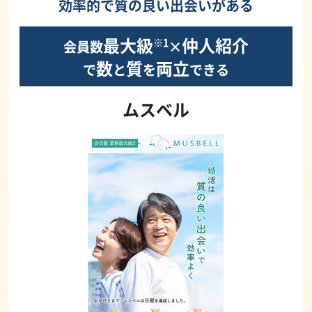
効率的で質の良い出会いがある
最大級
仲人紹介
※1
会員数
×
数
質
両立
で
と
を
できる
ムスベル