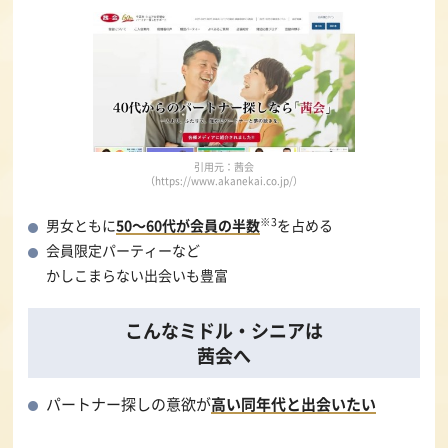
引用元：茜会
（https://www.akanekai.co.jp/）
※3
男女ともに
50～60代が会員の半数
を占める
会員限定パーティーなど
かしこまらない出会いも豊富
こんなミドル・シニアは
茜会へ
パートナー探しの意欲が
高い同年代と出会いたい