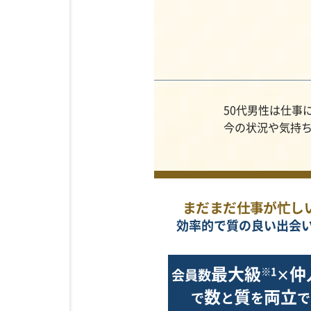
50代男性は仕事
今の状況や気持
まだまだ仕事が忙し
効率的で質の良い出会
最大級
仲
※1
会員数
×
数
質
両立
で
と
を
で