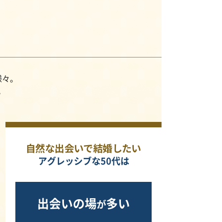
様々。
。
自然な出会いで結婚したい
アグレッシブな50代は
出会いの場
多い
が