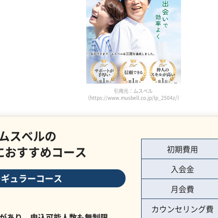
引用元：ムスベル
（https://www.musbell.co.jp/lp_2504z/）
ムスベルの
代におすすめコース
初期費用
入会金
レギュラーコース
月会費
カウンセリング費
があり、申込可能人数も無制限
。