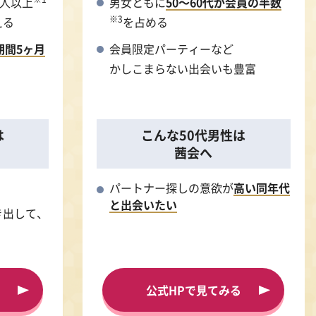
万人以上
男女ともに
50～60代が会員の半数
※3
える
を占める
期間5ヶ月
会員限定パーティーなど
かしこまらない出会いも豊富
は
こんな50代男性は
茜会へ
パートナー探しの意欲が
高い同年代
と出会いたい
き出して、
公式HPで見てみる