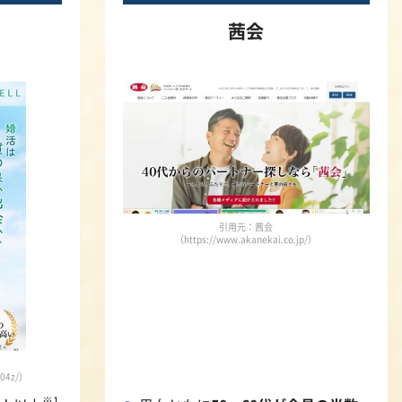
茜会
引用元：茜会
（https://www.akanekai.co.jp/）
504z/）
※1