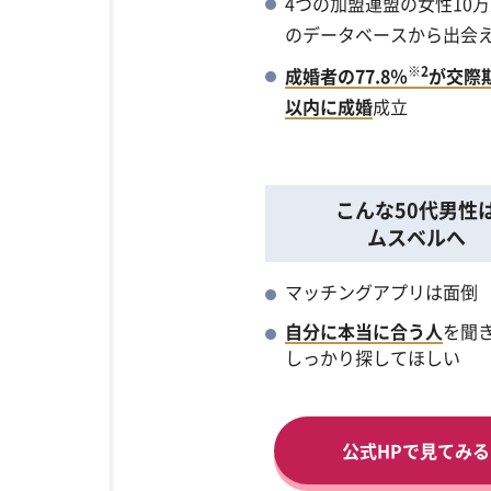
4つの加盟連盟の女性10
のデータベースから出会
※2
成婚者の77.8％
が交際
以内に成婚
成立
こんな50代男性
ムスベルへ
マッチングアプリは面倒
自分に本当に合う人
を聞
しっかり探してほしい
公式HPで見てみる