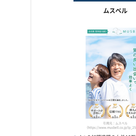
ムスベル
引用元：ムスベル
（https://www.musbell.co.jp/lp_2