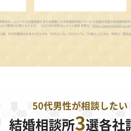
む会員数合計。ムスベルの加盟連盟を含む会員数と日本結婚相手紹介サービス協議会加盟の各結婚相談
よび費用が必要となります。（2025年4月時点ムスベル発表 参照元：
https://www.musbell.co.jp/
9歳。年代別構成は女性40代18.4％、50代33.1％、60代34.7％、70歳以上13.8％。参照元：茜会
h
50代男性が相談したい
3
結婚相談所
選各社