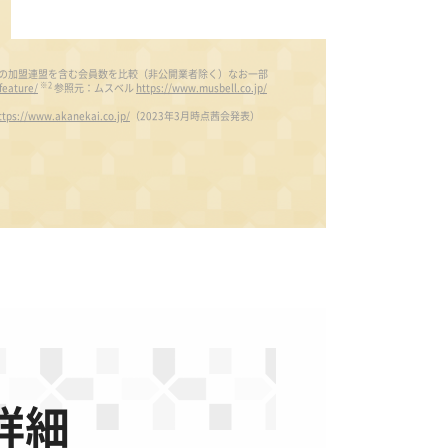
所の加盟連盟を含む会員数を比較（非公開業者除く）なお一部
※2
feature/
参照元：ムスベル
https://www.musbell.co.jp/
ttps://www.akanekai.co.jp/
（2023年3月時点茜会発表）
詳細