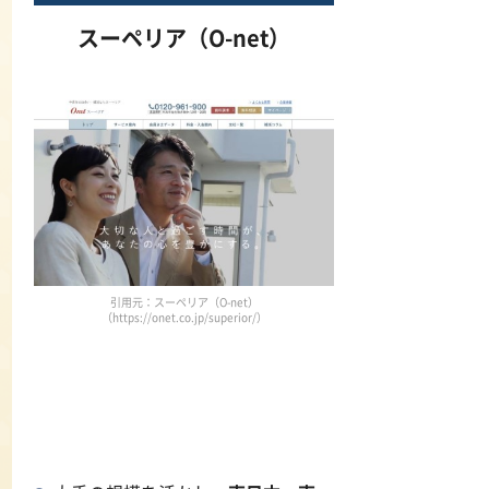
スーペリア（O-net）
引用元：スーペリア（O-net）
（https://onet.co.jp/superior/）