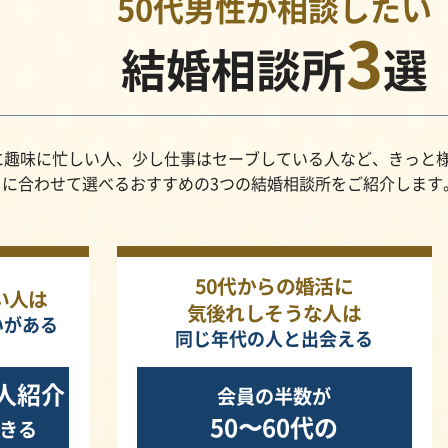
50代男性が相談したい
3
結婚相談所
選
に趣味に忙しい人、少し仕事はセーブしている人など、きっと
ちに合わせて選べるおすすめの3つの結婚相談所をご紹介します
50代からの婚活に
い人は
気後れしそうな人は
いがある
同じ年代の人と出会える
人紹介
会員の半数が
50〜60代の
きる