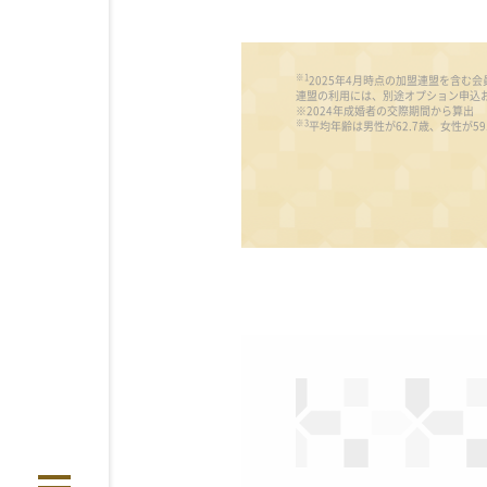
※1
2025年4月時点の加盟連盟を含
連盟の利用には、別途オプション申込お
※2024年成婚者の交際期間から算出
※3
平均年齢は男性が62.7歳、女性が59.