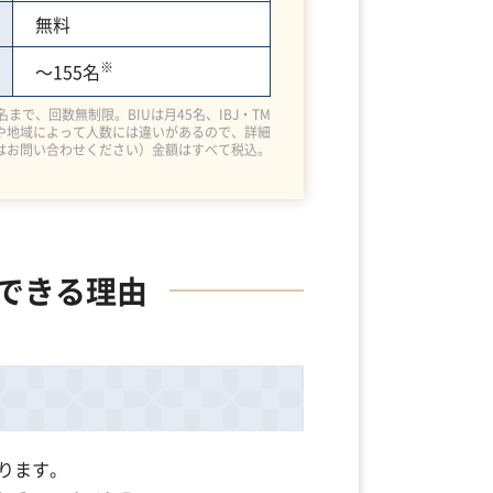
無料
※
～155名
名まで、回数無制限。BIUは月45名、IBJ・TM
会や地域によって人数には違いがあるので、詳細
はお問い合わせください）金額はすべて税込。
できる理由
ります。