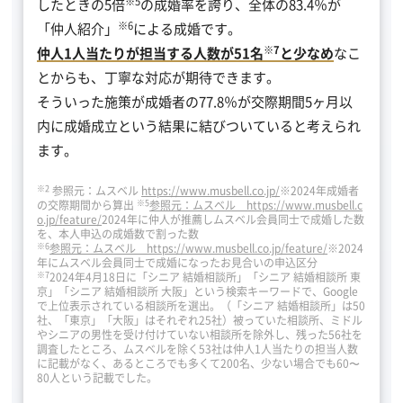
※5
したときの5倍
の成婚率を誇り、全体の83.4％が
※6
「仲人紹介」
による成婚です。
※7
仲人1人当たりが担当する人数が51名
と少なめ
なこ
とからも、丁寧な対応が期待できます。
そういった施策が成婚者の77.8％が交際期間5ヶ月以
内に成婚成立という結果に結びついていると考えられ
ます。
※2
参照元：ムスベル
https://www.musbell.co.jp/
※2024年成婚者
※5
の交際期間から算出
参照元：ムスベル https://www.musbell.c
o.jp/feature/
2024年に仲人が推薦しムスベル会員同士で成婚した数
を、本人申込の成婚数で割った数
※6
参照元：ムスベル https://www.musbell.co.jp/feature/
※2024
年にムスベル会員同士で成婚になったお見合いの申込区分
※7
2024年4月18日に「シニア 結婚相談所」「シニア 結婚相談所 東
京」「シニア 結婚相談所 大阪」という検索キーワードで、Google
で上位表示されている相談所を選出。（「シニア 結婚相談所」は50
社、「東京」「大阪」はそれぞれ25社）被っていた相談所、ミドル
やシニアの男性を受け付けていない相談所を除外し、残った56社を
調査したところ、ムスベルを除く53社は仲人1人当たりの担当人数
に記載がなく、あるところでも多くて200名、少ない場合でも60〜
80人という記載でした。