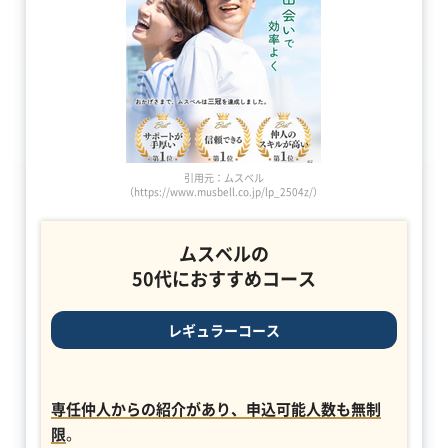
引用元：ムスベル
（https://www.musbell.co.jp/lp_2504z/）
ムスベルの
50代におすすめコース
レギュラーコース
専任仲人からの紹介があり、申込可能人数も無制
限
。