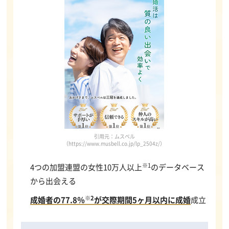
引用元：ムスベル
（https://www.musbell.co.jp/lp_2504z/）
※1
4つの加盟連盟の女性10万人以上
のデータベース
から出会える
※2
成婚者の77.8％
が交際期間5ヶ月以内に成婚
成立