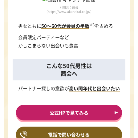
引用元：茜会
（https://www.akanekai.co.jp/）
※3
男女ともに
50～60代が会員の半数
を占める
会員限定パーティーなど
かしこまらない出会いも豊富
こんな50代男性は
茜会へ
パートナー探しの意欲が
高い同年代と出会いたい
公式HPで見てみる
電話で問い合わせる