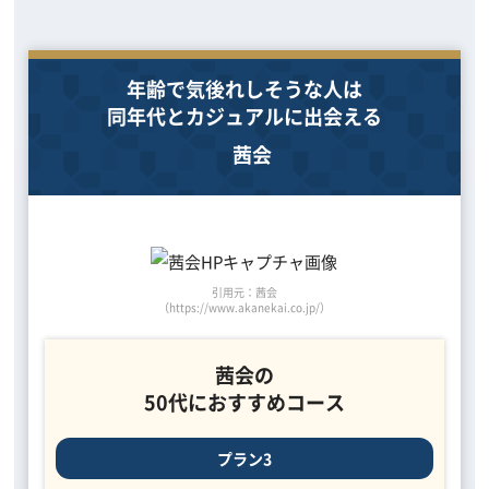
年齢で気後れしそうな人は
同年代とカジュアルに出会える
茜会
引用元：茜会
（https://www.akanekai.co.jp/）
茜会の
50代におすすめコース
プラン3