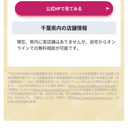
公式HPで見てみる
千葉県内の店舗情報
現在、県内に実店舗はありませんが、自宅からオン
ラインでの無料相談が可能です。
※1
2025年4月時点の加盟連盟を含む会員数合計。ムスベルの加盟連盟を含む会員数と日
本結婚相手紹介サービス協議会加盟の各結婚相談所の加盟連盟を含む会員数を比較（非
公開業者除く）なお一部連盟の利用には、別途オプション申込および費用が必要となり
※
ます。（2025年4月時点ムスベル発表 参照元：
https://www.musbell.co.jp/feature/
2
参照元：ムスベル
https://www.musbell.co.jp/
※2024年成婚者の交際期間から算出
※3
平均年齢は男性が62.7歳、女性が59.9歳。年代別構成は女性40代18.4％、50代33.
1％、60代34.7％、70歳以上13.8％。参照元：茜会
https://www.akanekai.co.jp/
（20
23年3月時点茜会発表）