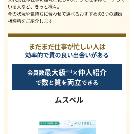
いる人など、きっと様々。
今の状況や気持ちに合わせて選べるおすすめの3つの結婚
相談所をご紹介します。
まだまだ仕事が忙しい人は
効率的で質の良い出会いがある
最大級
仲人紹介
※1
会員数
×
数
質
両立
で
と
を
できる
ムスベル