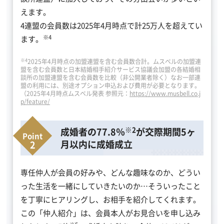
えます。
4連盟の会員数は2025年4月時点で計25万人を超えてい
※4
ます。
※4
2025年4月時点の加盟連盟を含む会員数合計。ムスベルの加盟連
盟を含む会員数と日本結婚相手紹介サービス協議会加盟の各結婚相
談所の加盟連盟を含む会員数を比較（非公開業者除く）なお一部連
盟の利用には、別途オプション申込および費用が必要となります。
（2025年4月時点ムスベル発表 参照元：
https://www.musbell.co.j
p/feature/
※2
成婚者の77.8％
が交際期間5ヶ
月以内に成婚成立
専任仲人が会員の好みや、どんな趣味なのか、どうい
った生活を一緒にしていきたいのか…そういったこと
を丁寧にヒアリングし、お相手を紹介してくれます。
この「仲人紹介」は、会員本人がお見合いを申し込み