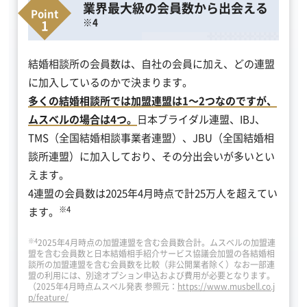
業界最大級の会員数から出会える
※4
結婚相談所の会員数は、自社の会員に加え、どの連盟
に加入しているのかで決まります。
多くの結婚相談所では加盟連盟は1～2つなのですが、
ムスベルの場合は4つ。
日本ブライダル連盟、IBJ、
TMS（全国結婚相談事業者連盟）、JBU（全国結婚相
談所連盟）に加入しており、その分出会いが多いとい
えます。
4連盟の会員数は2025年4月時点で計25万人を超えてい
※4
ます。
※4
2025年4月時点の加盟連盟を含む会員数合計。ムスベルの加盟連
盟を含む会員数と日本結婚相手紹介サービス協議会加盟の各結婚相
談所の加盟連盟を含む会員数を比較（非公開業者除く）なお一部連
盟の利用には、別途オプション申込および費用が必要となります。
（2025年4月時点ムスベル発表 参照元：
https://www.musbell.co.j
p/feature/