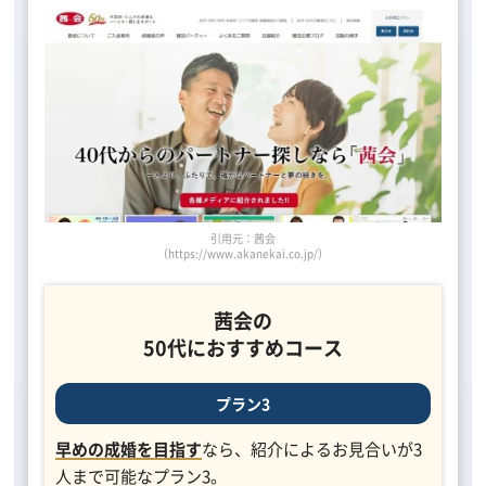
引用元：茜会
（https://www.akanekai.co.jp/）
茜会の
50代におすすめコース
プラン3
早めの成婚を目指す
なら、紹介によるお見合いが3
人まで可能なプラン3。