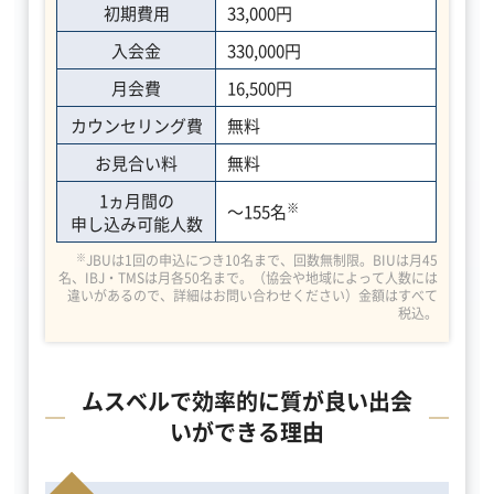
初期費用
33,000円
入会金
330,000円
月会費
16,500円
カウンセリング費
無料
お見合い料
無料
1ヵ月間の
※
～155名
申し込み可能人数
※
JBUは1回の申込につき10名まで、回数無制限。BIUは月45
名、IBJ・TMSは月各50名まで。（協会や地域によって人数には
違いがあるので、詳細はお問い合わせください）金額はすべて
税込。
ムスベルで効率的に質が良い出会
いができる理由