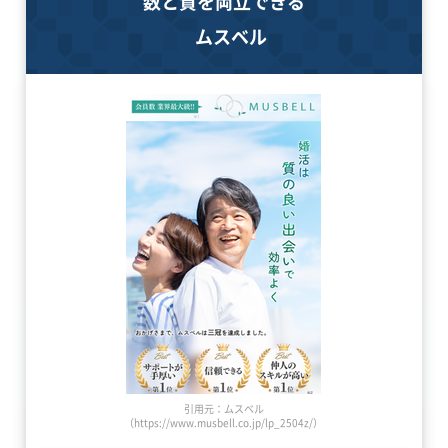
数と質を両立できる
ムスベル
引用元：ムスベル
（https://www.musbell.co.jp/lp_2504z/）