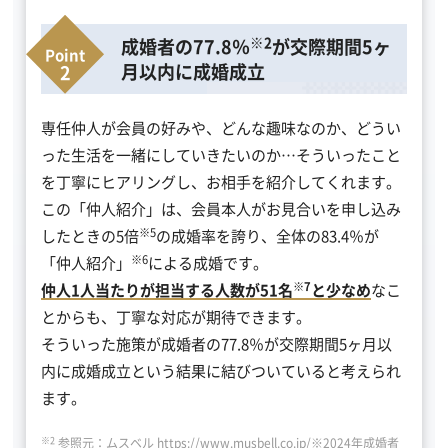
※2
成婚者の77.8％
が交際期間5ヶ
月以内に成婚成立
専任仲人が会員の好みや、どんな趣味なのか、どうい
った生活を一緒にしていきたいのか…そういったこと
を丁寧にヒアリングし、お相手を紹介してくれます。
この「仲人紹介」は、会員本人がお見合いを申し込み
※5
したときの5倍
の成婚率を誇り、全体の83.4％が
※6
「仲人紹介」
による成婚です。
※7
仲人1人当たりが担当する人数が51名
と少なめ
なこ
とからも、丁寧な対応が期待できます。
そういった施策が成婚者の77.8％が交際期間5ヶ月以
内に成婚成立という結果に結びついていると考えられ
ます。
※2
参照元：ムスベル
https://www.musbell.co.jp/
※2024年成婚者