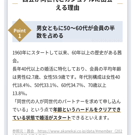
える理由
男女ともに50～60代が会員の半
数を占める
1960年にスタートして以来、60年以上の歴史がある茜
会。
長年40代以上の婚活に特化しており、会員の平均年齢
は男性62.7歳、女性59.9歳です。年代別構成は女性40
代18.4％、50代33.1％、60代34.7％、70歳以上
13.8％。
「同世代の人が同世代のパートナーを求めて申し込ん
でいる」という点で
年齢というハードルをクリアでき
ている状態で婚活がスタート
できるといえます。
参照元：茜会 https://www.akanekai.co.jp/data/#member（202