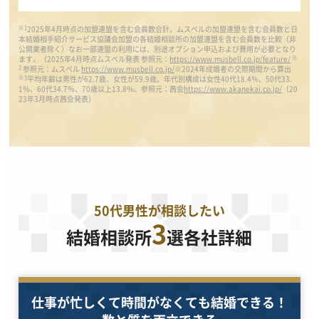
※1
2025年4月時点の加盟連盟を含む会員数合計。ムスベルの加盟連盟を含む会員数と日
本結婚相手紹介サービス協議会加盟の各結婚相談所の加盟連盟を含む会員数を比較（非
公開業者除く）なお一部連盟の利用には、別途オプション申込および費用が必要となり
※
ます。（2025年4月時点ムスベル発表 参照元：
https://www.musbell.co.jp/feature/
2
参照元：ムスベル
https://www.musbell.co.jp/
※2024年成婚者の交際期間から算出
※3
平均年齢は男性が62.7歳、女性が59.9歳。年代別構成は女性40代18.4％、50代33.
1％、60代34.7％、70歳以上13.8％。参照元：茜会
https://www.akanekai.co.jp/
（20
23年3月時点茜会発表）
50代男性が相談したい
3
結婚相談所
選各社詳細
仕事が忙しくて時間がなくても結婚できる！