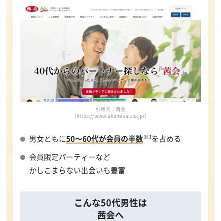
引用元：茜会
（https://www.akanekai.co.jp/）
※3
男女ともに
50～60代が会員の半数
を占める
会員限定パーティーなど
かしこまらない出会いも豊富
こんな50代男性は
茜会へ