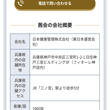
電話で問い合わせる
茜会の会社概要
日本健康管理株式会社（東日本運営会
会社名
社）
兵庫県
兵庫県神戸市中央区三宮町1-2-1 日住神
内の店
戸三宮ビルディング3F（フィオーレ神
舗所在
戸店内）
地
兵庫県
内の店
JR「三ノ宮」駅より徒歩5分
舗アク
セス
創業/設
1960年