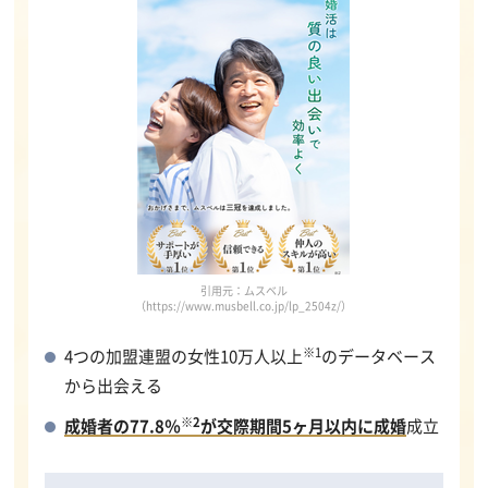
引用元：ムスベル
（https://www.musbell.co.jp/lp_2504z/）
※1
4つの加盟連盟の女性10万人以上
のデータベース
から出会える
※2
成婚者の77.8％
が交際期間5ヶ月以内に成婚
成立