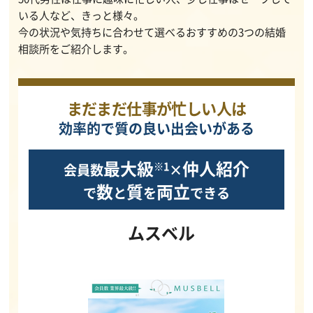
いる人など、きっと様々。
今の状況や気持ちに合わせて選べるおすすめの3つの結婚
相談所をご紹介します。
まだまだ仕事が忙しい人は
効率的で質の良い出会いがある
最大級
仲人紹介
※1
会員数
×
数
質
両立
で
と
を
できる
ムスベル