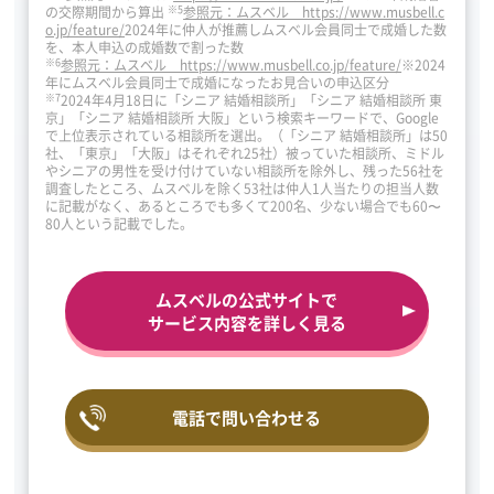
※5
の交際期間から算出
参照元：ムスベル https://www.musbell.c
o.jp/feature/
2024年に仲人が推薦しムスベル会員同士で成婚した数
を、本人申込の成婚数で割った数
※6
参照元：ムスベル https://www.musbell.co.jp/feature/
※2024
年にムスベル会員同士で成婚になったお見合いの申込区分
※7
2024年4月18日に「シニア 結婚相談所」「シニア 結婚相談所 東
京」「シニア 結婚相談所 大阪」という検索キーワードで、Google
で上位表示されている相談所を選出。（「シニア 結婚相談所」は50
社、「東京」「大阪」はそれぞれ25社）被っていた相談所、ミドル
やシニアの男性を受け付けていない相談所を除外し、残った56社を
調査したところ、ムスベルを除く53社は仲人1人当たりの担当人数
に記載がなく、あるところでも多くて200名、少ない場合でも60〜
80人という記載でした。
ムスベルの公式サイトで
サービス内容を詳しく見る
電話で問い合わせる